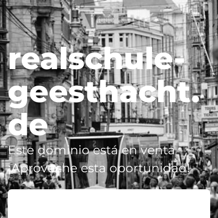
realschule-
geesthacht.
de
Este dominio está en venta -
¡Aproveche esta oportunidad!