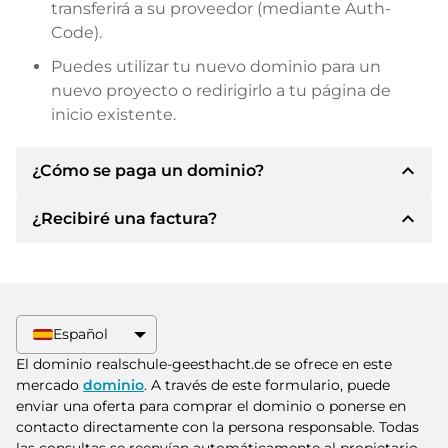
transferirá a su proveedor (mediante Auth-
Code).
Puedes utilizar tu nuevo dominio para un
nuevo proyecto o redirigirlo a tu página de
inicio existente.
expand_less
¿Cómo se paga un dominio?
expand_less
¿Recibiré una factura?
Tras llegar a un acuerdo, el propietario le
informará de los detalles del pago. A
continuación, el propietario le facilitará los datos
Sí, el vendedor le enviará la factura
bancarios SEPA y, si lo desea, también le ofrecerá
correspondiente. Para precios de compra
Paypal u otros métodos de pago.
superiores, también recibirá un contrato de
Español
compra adicional si lo solicita.
Indique siempre el nombre de dominio y el
El dominio realschule-geesthacht.de se ofrece en este
número de factura al realizar la transferencia.
mercado
dominio
. A través de este formulario, puede
enviar una oferta para comprar el dominio o ponerse en
contacto directamente con la persona responsable. Todas