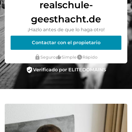
realschule-
geesthacht.de
¡Hazlo antes de que lo haga otro!
Contactar con el propietario
lock
thumb_up_alt
watch_later
Seguro
Simple
Rápido
verified_user
Verificado por ELITEDOMAINS