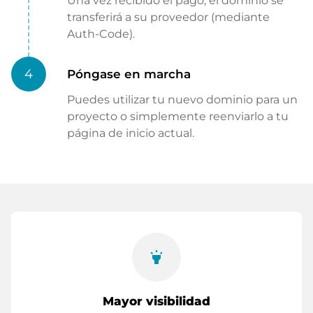
Una vez recibido el pago, el dominio se
transferirá a su proveedor (mediante
Auth-Code).
4
Póngase en marcha
Puedes utilizar tu nuevo dominio para un
proyecto o simplemente reenviarlo a tu
página de inicio actual.
highlight
Mayor visibilidad